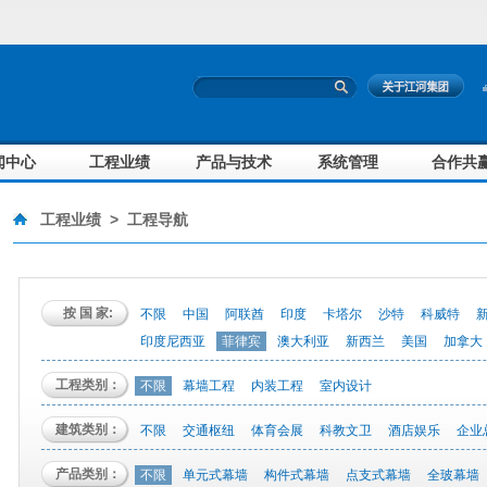
闻中心
工程业绩
产品与技术
系统管理
合作共
工程业绩
>
工程导航
按 国 家:
不限
中国
阿联酋
印度
卡塔尔
沙特
科威特
印度尼西亚
菲律宾
澳大利亚
新西兰
美国
加拿大
工程类别：
不限
幕墙工程
内装工程
室内设计
建筑类别：
不限
交通枢纽
体育会展
科教文卫
酒店娱乐
企业
产品类别：
不限
单元式幕墙
构件式幕墙
点支式幕墙
全玻幕墙