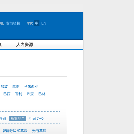
友情链接
中
|
EN
赢
人力资源
新加坡
越南
马来西亚
巴西
智利
丹麦
巴林
总部
商业地产
行政办公
智能呼吸式幕墙
光电幕墙