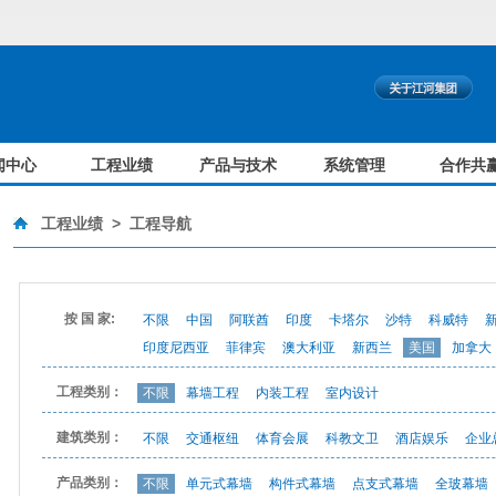
闻中心
工程业绩
产品与技术
系统管理
合作共
工程业绩
>
工程导航
按 国 家:
不限
中国
阿联酋
印度
卡塔尔
沙特
科威特
印度尼西亚
菲律宾
澳大利亚
新西兰
美国
加拿大
工程类别：
不限
幕墙工程
内装工程
室内设计
建筑类别：
不限
交通枢纽
体育会展
科教文卫
酒店娱乐
企业
产品类别：
不限
单元式幕墙
构件式幕墙
点支式幕墙
全玻幕墙