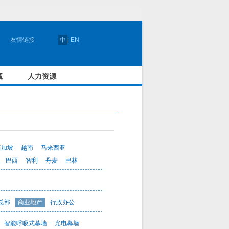
友情链接
中
|
EN
赢
人力资源
新加坡
越南
马来西亚
巴西
智利
丹麦
巴林
总部
商业地产
行政办公
智能呼吸式幕墙
光电幕墙