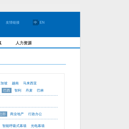
友情链接
中
|
EN
赢
人力资源
新加坡
越南
马来西亚
巴西
智利
丹麦
巴林
总部
商业地产
行政办公
智能呼吸式幕墙
光电幕墙