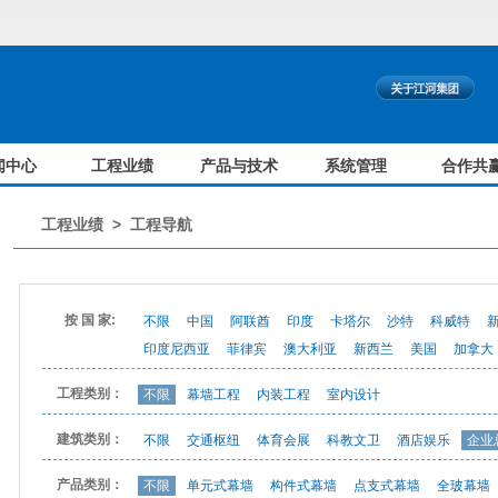
闻中心
工程业绩
产品与技术
系统管理
合作共
工程业绩
>
工程导航
按 国 家:
不限
中国
阿联酋
印度
卡塔尔
沙特
科威特
印度尼西亚
菲律宾
澳大利亚
新西兰
美国
加拿大
工程类别：
不限
幕墙工程
内装工程
室内设计
建筑类别：
不限
交通枢纽
体育会展
科教文卫
酒店娱乐
企业
产品类别：
不限
单元式幕墙
构件式幕墙
点支式幕墙
全玻幕墙