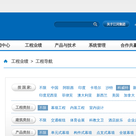
闻中心
工程业绩
产品与技术
系统管理
合作共
工程业绩
>
工程导航
按 国 家:
不限
中国
阿联酋
印度
卡塔尔
沙特
科威特
印度尼西亚
菲律宾
澳大利亚
新西兰
美国
加拿大
工程类别：
不限
幕墙工程
内装工程
室内设计
建筑类别：
不限
交通枢纽
体育会展
科教文卫
酒店娱乐
企业
产品类别：
不限
单元式幕墙
构件式幕墙
点支式幕墙
全玻幕墙