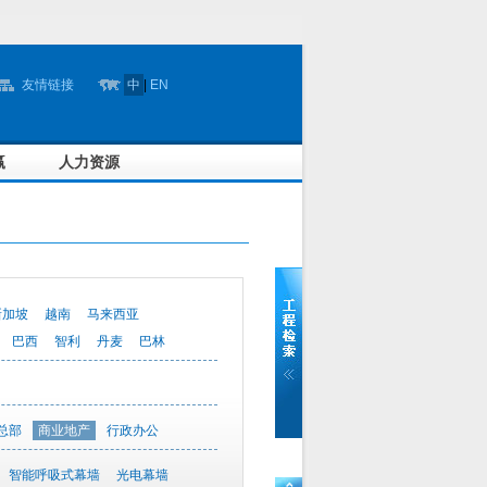
友情链接
中
|
EN
赢
人力资源
新加坡
越南
马来西亚
巴西
智利
丹麦
巴林
总部
商业地产
行政办公
智能呼吸式幕墙
光电幕墙