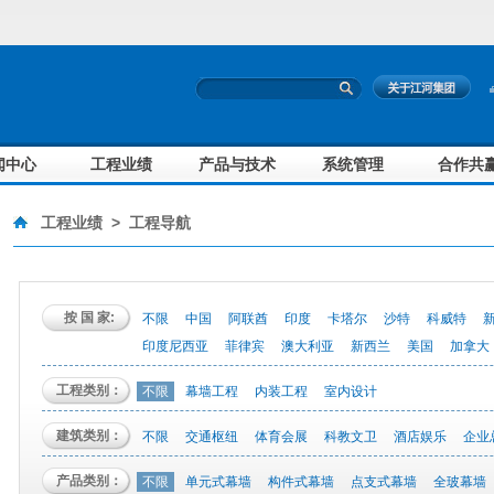
闻中心
工程业绩
产品与技术
系统管理
合作共
工程业绩
>
工程导航
按 国 家:
不限
中国
阿联酋
印度
卡塔尔
沙特
科威特
印度尼西亚
菲律宾
澳大利亚
新西兰
美国
加拿大
工程类别：
不限
幕墙工程
内装工程
室内设计
建筑类别：
不限
交通枢纽
体育会展
科教文卫
酒店娱乐
企业
产品类别：
不限
单元式幕墙
构件式幕墙
点支式幕墙
全玻幕墙