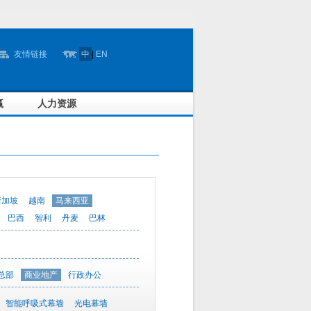
友情链接
中
|
EN
赢
人力资源
新加坡
越南
马来西亚
巴西
智利
丹麦
巴林
总部
商业地产
行政办公
智能呼吸式幕墙
光电幕墙