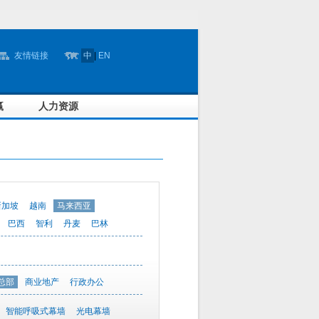
友情链接
中
|
EN
赢
人力资源
新加坡
越南
马来西亚
巴西
智利
丹麦
巴林
总部
商业地产
行政办公
智能呼吸式幕墙
光电幕墙