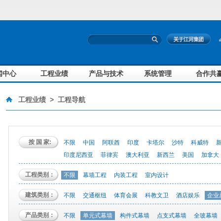
闻中心
工程业绩
产品与技术
系统管理
合作共
工程业绩
>
工程导航
按 国 家:
不限
中国
阿联酋
印度
卡塔尔
沙特
科威特
印度尼西亚
菲律宾
澳大利亚
新西兰
美国
加拿大
工程类别：
不限
幕墙工程
内装工程
室内设计
建筑类别：
不限
交通枢纽
体育会展
科教文卫
酒店娱乐
企业
产品类别：
不限
单元式幕墙
构件式幕墙
点支式幕墙
全玻幕墙