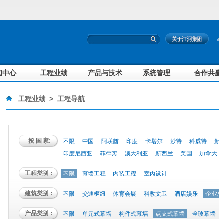
闻中心
工程业绩
产品与技术
系统管理
合作共
工程业绩
>
工程导航
按 国 家:
不限
中国
阿联酋
印度
卡塔尔
沙特
科威特
印度尼西亚
菲律宾
澳大利亚
新西兰
美国
加拿大
工程类别：
不限
幕墙工程
内装工程
室内设计
建筑类别：
不限
交通枢纽
体育会展
科教文卫
酒店娱乐
企业
产品类别：
不限
单元式幕墙
构件式幕墙
点支式幕墙
全玻幕墙