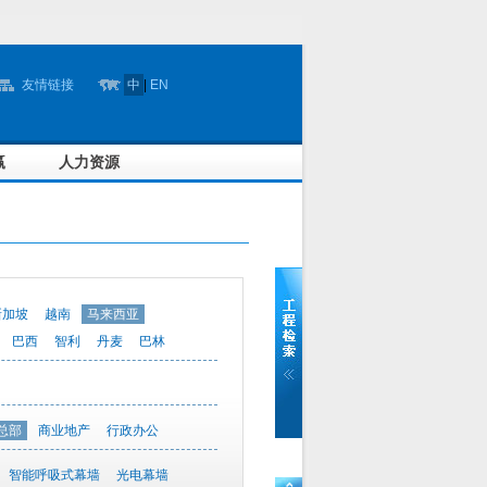
友情链接
中
|
EN
赢
人力资源
新加坡
越南
马来西亚
巴西
智利
丹麦
巴林
总部
商业地产
行政办公
智能呼吸式幕墙
光电幕墙