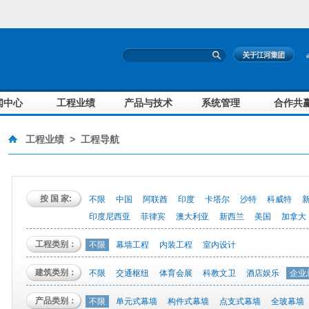
闻中心
工程业绩
产品与技术
系统管理
合作共
工程业绩
>
工程导航
按 国 家:
不限
中国
阿联酋
印度
卡塔尔
沙特
科威特
印度尼西亚
菲律宾
澳大利亚
新西兰
美国
加拿大
工程类别：
不限
幕墙工程
内装工程
室内设计
建筑类别：
不限
交通枢纽
体育会展
科教文卫
酒店娱乐
企业
产品类别：
不限
单元式幕墙
构件式幕墙
点支式幕墙
全玻幕墙