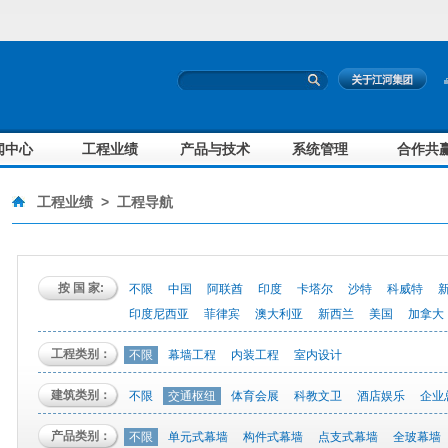
闻中心
工程业绩
产品与技术
系统管理
合作共
工程业绩
>
工程导航
按 国 家:
不限
中国
阿联酋
印度
卡塔尔
沙特
科威特
印度尼西亚
菲律宾
澳大利亚
新西兰
美国
加拿大
工程类别：
不限
幕墙工程
内装工程
室内设计
建筑类别：
不限
交通枢纽
体育会展
科教文卫
酒店娱乐
企业
产品类别：
不限
单元式幕墙
构件式幕墙
点支式幕墙
全玻幕墙