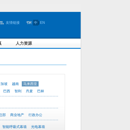
友情链接
中
|
EN
赢
人力资源
新加坡
越南
马来西亚
巴西
智利
丹麦
巴林
总部
商业地产
行政办公
智能呼吸式幕墙
光电幕墙